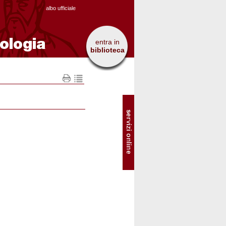
albo ufficiale
entra in
biblioteca
SOL
-
Servizi
online