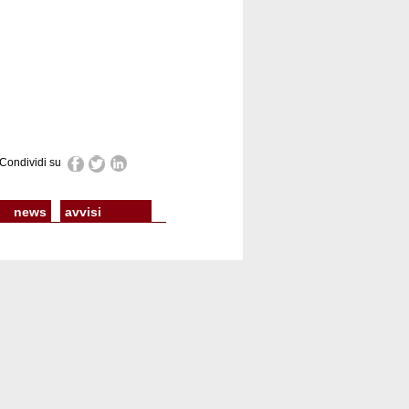
Condividi su
news
avvisi