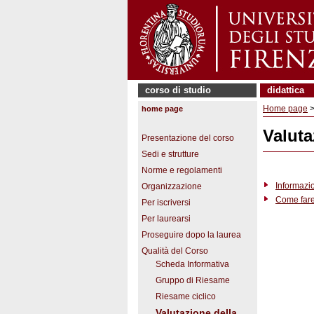
corso di studio
didattica
Home page
home page
Valuta
Presentazione del corso
Sedi e strutture
Norme e regolamenti
Informazio
Organizzazione
Come fare 
Per iscriversi
Per laurearsi
Proseguire dopo la laurea
Qualità del Corso
Scheda Informativa
Gruppo di Riesame
Riesame ciclico
Valutazione della