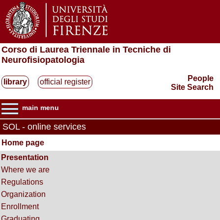
Corso di Laurea Triennale in Tecniche di
Neurofisiopatologia
People
library
official register
Site Search
main menu
SOL - online services
Home page
Presentation
Where we are
Regulations
Organization
Enrollment
Graduating